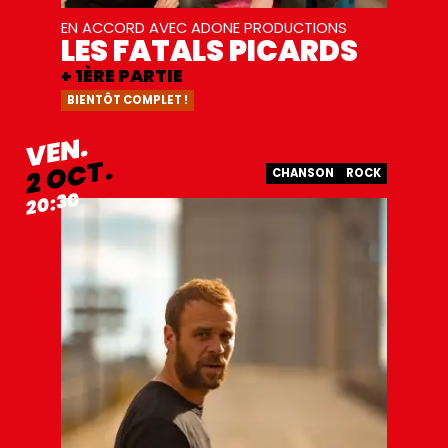
EN ACCORD AVEC ADONE PRODUCTIONS
LES FATALS PICARDS
+ 1ÈRE PARTIE
BIENTÔT COMPLET !
VENDREDI
VEN.
OCTOBRE
OCT.
2
CHANSON
ROCK
20:30