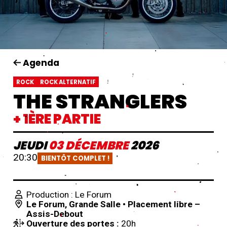
Agenda
ROCK
ROCK ALTERNATIF
THE STRANGLERS
+ 1ÈRE PARTIE
JEUDI
03
DÉCEMBRE
2026
20:30
BIENTÔT COMPLET !
Production : Le Forum
Le Forum
,
Grande Salle
• Placement libre –
Assis-Debout
Ouverture des portes :
20h