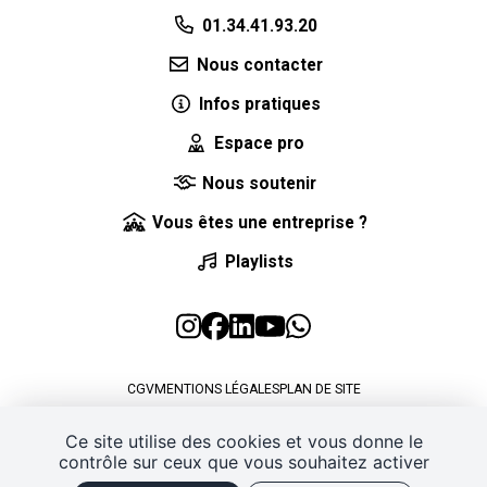
01.34.41.93.20
Nous contacter
Infos pratiques
Espace pro
Nous soutenir
Vous êtes une entreprise ?
Playlists
CGV
MENTIONS LÉGALES
PLAN DE SITE
POLITIQUE DE CONFIDENTIALITÉ
GESTION DES COOKIES
Ce site utilise des cookies et vous donne le
contrôle sur ceux que vous souhaitez activer
J'AI UN CODE PROMO
RETROUVER VOS COMMANDES