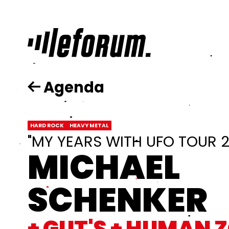
Aller au contenu principal
Agenda
HARD ROCK
HEAVY METAL
"MY YEARS WITH UFO TOUR 
MICHAEL
SCHENKER
+ GUT'S + HUMAN 