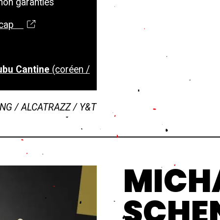
 non garanties
ndicap
ubu Cantine
(coréen /
NG / ALCATRAZZ / Y&T
MICH
SCHE