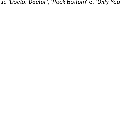
que
"Doctor Doctor"
,
"Rock Bottom"
et
"Only You